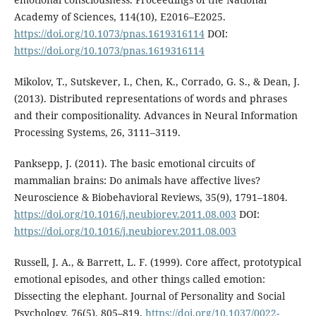
Academy of Sciences, 114(10), E2016–E2025.
https://doi.org/10.1073/pnas.1619316114
DOI:
https://doi.org/10.1073/pnas.1619316114
Mikolov, T., Sutskever, I., Chen, K., Corrado, G. S., & Dean, J.
(2013). Distributed representations of words and phrases
and their compositionality. Advances in Neural Information
Processing Systems, 26, 3111–3119.
Panksepp, J. (2011). The basic emotional circuits of
mammalian brains: Do animals have affective lives?
Neuroscience & Biobehavioral Reviews, 35(9), 1791–1804.
https://doi.org/10.1016/j.neubiorev.2011.08.003
DOI:
https://doi.org/10.1016/j.neubiorev.2011.08.003
Russell, J. A., & Barrett, L. F. (1999). Core affect, prototypical
emotional episodes, and other things called emotion:
Dissecting the elephant. Journal of Personality and Social
Psychology, 76(5), 805–819.
https://doi.org/10.1037/0022-