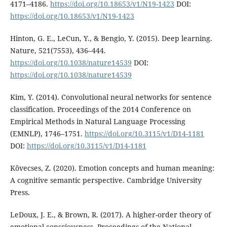
4171–4186.
https://doi.org/10.18653/v1/N19-1423
DOI:
https://doi.org/10.18653/v1/N19-1423
Hinton, G. E., LeCun, Y., & Bengio, Y. (2015). Deep learning.
Nature, 521(7553), 436–444.
https://doi.org/10.1038/nature14539
DOI:
https://doi.org/10.1038/nature14539
Kim, Y. (2014). Convolutional neural networks for sentence
classification. Proceedings of the 2014 Conference on
Empirical Methods in Natural Language Processing
(EMNLP), 1746–1751.
https://doi.org/10.3115/v1/D14-1181
DOI:
https://doi.org/10.3115/v1/D14-1181
Kövecses, Z. (2020). Emotion concepts and human meaning:
A cognitive semantic perspective. Cambridge University
Press.
LeDoux, J. E., & Brown, R. (2017). A higher-order theory of
emotional consciousness. Proceedings of the National